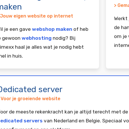
maken
> Gema
 Jouw eigen website op internet
Werkt 
de han
il je een gave
webshop maken
of heb
om je 
e gewoon
webhosting
nodig? Bij
intern
imexx haal je alles wat je nodig hebt
nel in huis.
Dedicated server
 Voor je groeiende website
oor de meeste rekenkracht kan je altijd terecht met de
edicated servers
van Nederland en Belgie. Speciaal vo