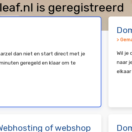
af.nl is geregistreerd
exx
Dom
> Gema
Wil je
arzel dan niet en start direct met je
naar j
minuten geregeld en klaar om te
elkaar
Webhosting of webshop
Dom