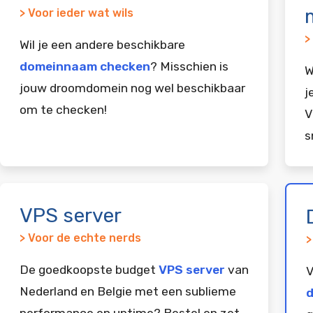
> Voor ieder wat wils
>
Wil je een andere beschikbare
domeinnaam checken
? Misschien is
W
jouw droomdomein nog wel beschikbaar
j
om te checken!
V
s
VPS server
> Voor de echte nerds
>
De goedkoopste budget
VPS server
van
V
Nederland en Belgie met een sublieme
d
performance en uptime? Bestel en zet